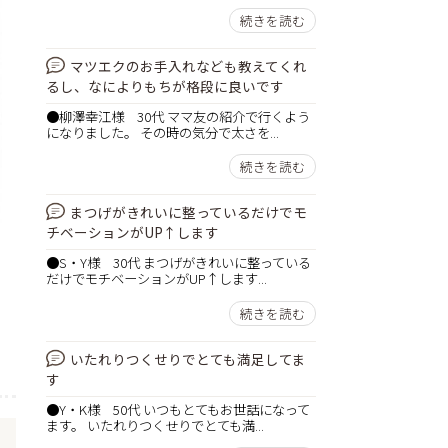
続きを読む
マツエクのお手入れなども教えてくれ
るし、なによりもちが格段に良いです
●柳澤幸江様 30代 ママ友の紹介で行くよう
になりました。 その時の気分で太さを...
続きを読む
まつげがきれいに整っているだけでモ
チベーションがUP↑します
●S・Y様 30代 まつげがきれいに整っている
だけでモチベーションがUP↑します...
続きを読む
いたれりつくせりでとても満足してま
す
●Y・K様 50代 いつもとてもお世話になって
ます。 いたれりつくせりでとても満...